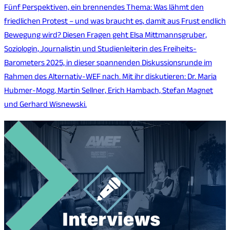
Fünf Perspektiven, ein brennendes Thema: Was lähmt den
friedlichen Protest – und was braucht es, damit aus Frust endlich
Bewegung wird? Diesen Fragen geht Elsa Mittmannsgruber,
Soziologin, Journalistin und Studienleiterin des Freiheits-
Barometers 2025, in dieser spannenden Diskussionsrunde im
Rahmen des Alternativ-WEF nach. Mit ihr diskutieren: Dr. Maria
Hubmer-Mogg, Martin Sellner, Erich Hambach, Stefan Magnet
und Gerhard Wisnewski.