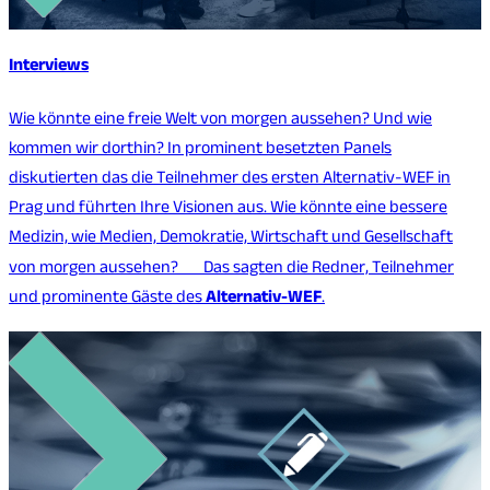
Interviews
Wie könnte eine freie Welt von morgen aussehen? Und wie
kommen wir dorthin? In prominent besetzten Panels
diskutierten das die Teilnehmer des ersten Alternativ-WEF in
Prag und führten Ihre Visionen aus. Wie könnte eine bessere
Medizin, wie Medien, Demokratie, Wirtschaft und Gesellschaft
von morgen aussehen? Das sagten die Redner, Teilnehmer
und prominente Gäste des
Alternativ-WEF
.