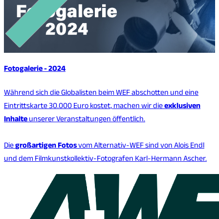
Fotogalerie - 2024
Während sich die Globalisten beim WEF abschotten und eine
Eintrittskarte 30.000 Euro kostet, machen wir die
exklusiven
Inhalte
unserer Veranstaltungen öffentlich.
Die
großartigen Fotos
vom Alternativ-WEF sind von Alois Endl
und dem Filmkunstkollektiv-Fotografen Karl-Hermann Ascher.